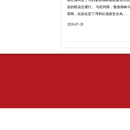
络红海和亚丁湾的曼德海峡通航量有所回
设的航说念通行。 与此同期，曼德海峡今
育网，此前在亚丁湾和红海因安全风......
2026-07-28
友情链接：
Kaiyun网页版·(中国)开云官方网站 登录入口
万博manbext体育