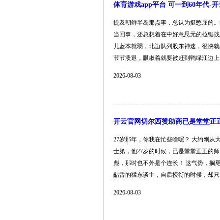
体育游戏app平台 可一到60年代-开
提及朝鲜半岛那点事，总认为挺憋屈的。
当回事，还总想着在中好意思元的拉锯战里
儿蓝本就弱，北边队列股东神速，很快就
节节溃退，眼瞅着就要被赶到鸭绿江边上。要不
2026-08-03
开云官网切尔西赞助商已是堂堂正正的
27岁那年，你我在忙些啥呢？ 大约刚
士第，他27岁的时候，已是堂堂正正的
彪，那时也不外是个连长！ 这气势，搁
齰舌的猛东谈主，自后授衔的时候，却只拿了个
2026-08-03